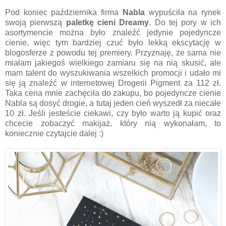
Pod koniec października firma
Nabla
wypuściła na rynek
swoją pierwszą
paletkę cieni Dreamy
. Do tej pory w ich
asortymencie można było znaleźć jedynie pojedyncze
cienie, więc tym bardziej czuć było lekką ekscytację w
blogosferze z powodu tej premiery. Przyznaję, że sama nie
miałam jakiegoś wielkiego zamiaru się na nią skusić, ale
mam talent do wyszukiwania wszelkich promocji i udało mi
się ją znaleźć w internetowej Drogerii Pigment za 112 zł.
Taka cena mnie zachęciła do zakupu, bo pojedyncze cienie
Nabla są dosyć drogie, a tutaj jeden cień wyszedł za niecałe
10 zł. Jeśli jesteście ciekawi, czy było warto ją kupić oraz
chcecie zobaczyć makijaż, który nią wykonałam, to
koniecznie czytajcie dalej :)