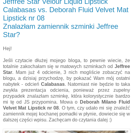
Jeffree Star Velour Liquid Lipstick
Calabasas vs. Deborah Fluid Velvet Mat
Lipstick nr 08
Znalazłam zamiennik szminki Jeffree
Star?
Hej!
Jeśli czytacie dłużej mojego bloga, to pewnie wiecie, że
totalnie zakochałam się w matowych szminkach od
Jeffree
Star
. Mam już 4 odcienie, 3 nich mogliście zobaczyć na
blogu, a dzisiaj przychodzę, by pokazać Wam mój ostatni
nabytek - odcień
Calabasas
. Natomiast nie będzie to taka
zwykła prezentacja odcienia, ponieważ przez zupełny
przypadek znalazłam szminkę, która kolorystycznie bardzo
mi tę od JS przypomina. Mowa o
Deborah Milano Fluid
Velvet Mat Lipstick nr 08
. O tym, czy udało mi się znaleźć
zamiennik mojej kochanej pomadki w płynie, dowiecie się w
dalszej części wpisu. Zachęcam do czytania dalej :)