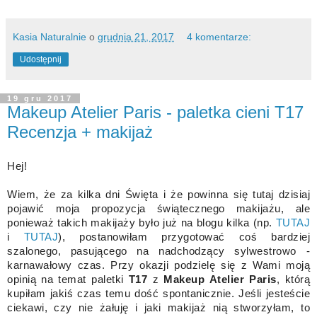
Kasia Naturalnie
o
grudnia 21, 2017
4 komentarze:
Udostępnij
19 gru 2017
Makeup Atelier Paris - paletka cieni T17
Recenzja + makijaż
Hej!
Wiem, że za kilka dni Święta i że powinna się tutaj dzisiaj
pojawić moja propozycja świątecznego makijażu, ale
ponieważ takich makijaży było już na blogu kilka (np.
TUTAJ
i
TUTAJ
), postanowiłam przygotować coś bardziej
szalonego, pasującego na nadchodzący sylwestrowo -
karnawałowy czas. Przy okazji podzielę się z Wami moją
opinią na temat paletki
T17
z
Makeup Atelier Paris
, którą
kupiłam jakiś czas temu dość spontanicznie. Jeśli jesteście
ciekawi, czy nie żałuję i jaki makijaż nią stworzyłam, to