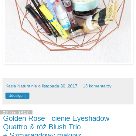
Kasia Naturalnie
o
listopada 30, 2017
13 komentarzy:
Udostępnij
28 lis 2017
Golden Rose - cienie Eyeshadow
Quattro & róż Blush Trio
+ Szmaragdowy makijaż