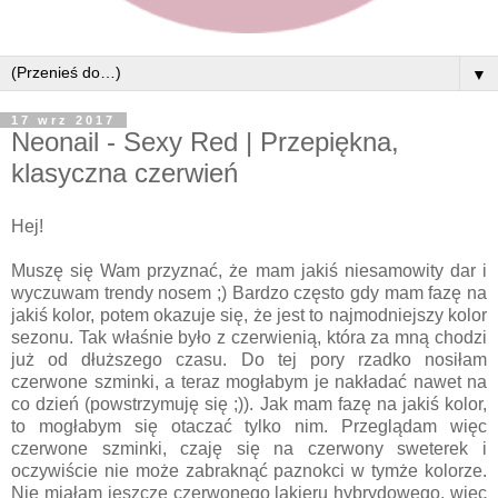
▼
17 wrz 2017
Neonail - Sexy Red | Przepiękna,
klasyczna czerwień
Hej!
Muszę się Wam przyznać, że mam jakiś niesamowity dar i
wyczuwam trendy nosem ;) Bardzo często gdy mam fazę na
jakiś kolor, potem okazuje się, że jest to najmodniejszy kolor
sezonu. Tak właśnie było z czerwienią, która za mną chodzi
już od dłuższego czasu. Do tej pory rzadko nosiłam
czerwone szminki, a teraz mogłabym je nakładać nawet na
co dzień (powstrzymuję się ;)). Jak mam fazę na jakiś kolor,
to mogłabym się otaczać tylko nim. Przeglądam więc
czerwone szminki, czaję się na czerwony sweterek i
oczywiście nie może zabraknąć paznokci w tymże kolorze.
Nie miałam jeszcze czerwonego lakieru hybrydowego, więc