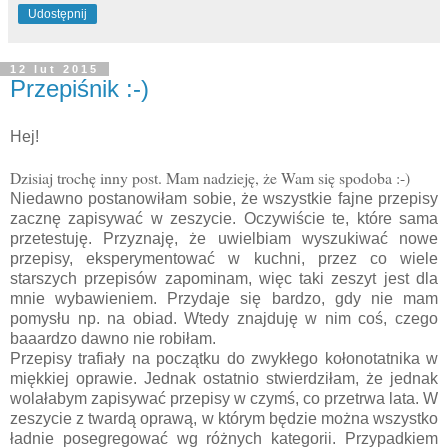
Udostępnij
12 lut 2015
Przepiśnik :-)
Hej!
Dzisiaj trochę inny post. Mam nadzieję, że Wam się spodoba :-)
Niedawno postanowiłam sobie, że wszystkie fajne przepisy
zacznę zapisywać w zeszycie. Oczywiście te, które sama
przetestuję. Przyznaję, że uwielbiam wyszukiwać nowe
przepisy, eksperymentować w kuchni, przez co wiele
starszych przepisów zapominam, więc taki zeszyt jest dla
mnie wybawieniem. Przydaje się bardzo, gdy nie mam
pomysłu np. na obiad. Wtedy znajduję w nim coś, czego
baaardzo dawno nie robiłam.
Przepisy trafiały na początku do zwykłego kołonotatnika w
miękkiej oprawie. Jednak ostatnio stwierdziłam, że jednak
wolałabym zapisywać przepisy w czymś, co przetrwa lata. W
zeszycie z twardą oprawą, w którym będzie można wszystko
ładnie posegregować wg różnych kategorii. Przypadkiem