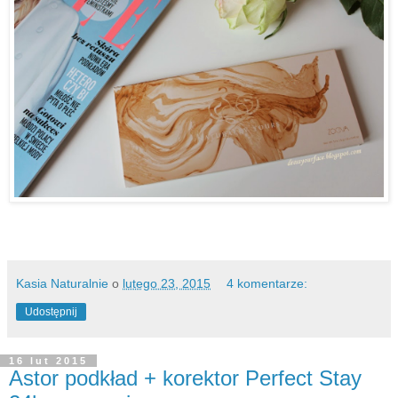
Kasia Naturalnie
o
lutego 23, 2015
4 komentarze:
Udostępnij
16 lut 2015
Astor podkład + korektor Perfect Stay