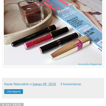
Kasia Naturalnie
o
lutego 09, 2015
3 komentarze:
Udostępnij
4 lut 2015