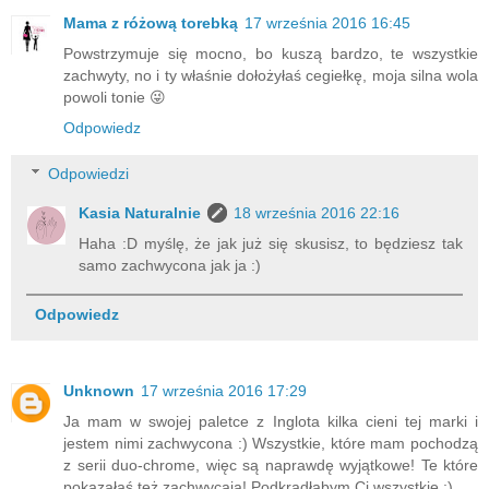
Mama z różową torebką
17 września 2016 16:45
Powstrzymuje się mocno, bo kuszą bardzo, te wszystkie
zachwyty, no i ty właśnie dołożyłaś cegiełkę, moja silna wola
powoli tonie 😜
Odpowiedz
Odpowiedzi
Kasia Naturalnie
18 września 2016 22:16
Haha :D myślę, że jak już się skusisz, to będziesz tak
samo zachwycona jak ja :)
Odpowiedz
Unknown
17 września 2016 17:29
Ja mam w swojej paletce z Inglota kilka cieni tej marki i
jestem nimi zachwycona :) Wszystkie, które mam pochodzą
z serii duo-chrome, więc są naprawdę wyjątkowe! Te które
pokazałaś też zachwycają! Podkradłabym Ci wszystkie :)