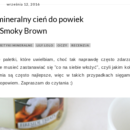
września 12, 2016
 mineralny cień do powiek
Smoky Brown
ETYKI MINERALNE
,
LILY LOLO
,
OCZY
,
RECENZJA
paletki, które uwielbiam, choć tak naprawdę często zdarza
ie musieć zastanawiać się "co na siebie włożyć", czyli jakim ko
nia są często najlepsze, więc w takich przypadkach sięgam
 opowiem. Zapraszam do czytania :)