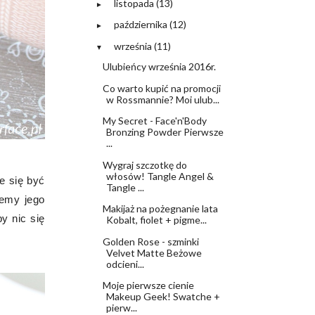
listopada
(13)
►
października
(12)
►
września
(11)
▼
Ulubieńcy września 2016r.
Co warto kupić na promocji
w Rossmannie? Moi ulub...
My Secret - Face'n'Body
Bronzing Powder Pierwsze
...
Wygraj szczotkę do
włosów! Tangle Angel &
e się być
Tangle ...
jemy jego
Makijaż na pożegnanie lata
y nic się
Kobalt, fiolet + pigme...
Golden Rose - szminki
Velvet Matte Beżowe
odcieni...
Moje pierwsze cienie
Makeup Geek! Swatche +
pierw...