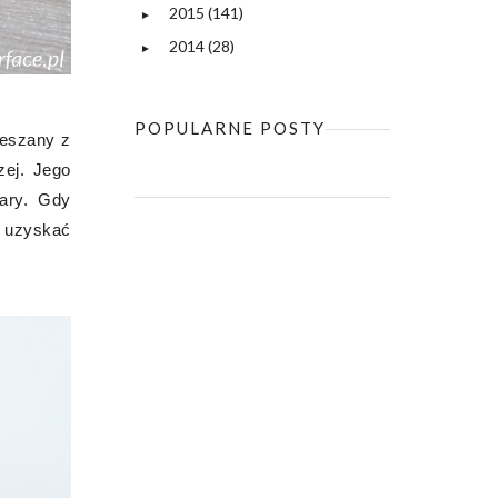
2015
(141)
►
2014
(28)
►
POPULARNE POSTY
ieszany z
zej. Jego
zary. Gdy
a uzyskać