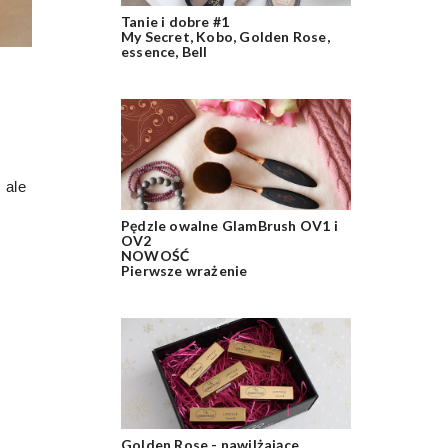
Tanie i dobre #1
My Secret, Kobo, Golden Rose,
essence, Bell
 ale
Pędzle owalne GlamBrush OV1 i
OV2
NOWOŚĆ
Pierwsze wrażenie
Golden Rose - nawilżające