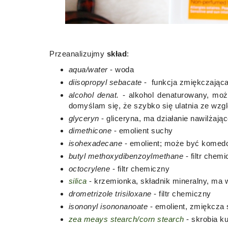
Przeanalizujmy
skład
:
aqua/water
- woda
diisopropyl sebacate
- funkcja zmiękczając
alcohol denat.
- alkohol denaturowany, może
domyślam się, że szybko się ulatnia ze wzg
glyceryn
- gliceryna, ma działanie nawilżaj
dimethicone
- emolient suchy
isohexadecane
- emolient; może być komed
butyl methoxydibenzoylmethane
- filtr chem
octocrylene
- filtr chemiczny
silica
- krzemionka, składnik mineralny, ma 
drometrizole trisiloxane
- filtr chemiczny
isononyl isononanoate
- emolient, zmiękcza 
zea meays stearch/corn stearch
- skrobia k