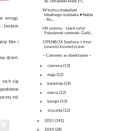
XL Ultralekki krem z f...
W końcu znalazłam
idealnego nudziaka ♥ Nabla
łe smugi,
- Ro...
ę. Jestem
Hit sezonu - szare usta!
Pojedynek szminek: Gold...
OPENBOX Sephora + inne
ny film i
nowości kosmetyczne
~ Czerwiec w obiektywie ~
na dzień.
czerwca
(13)
►
maja
(12)
►
 nich się
kwietnia
(14)
►
opodobnie
marca
(12)
►
orzej niż
lutego
(13)
►
stycznia
(12)
►
2015
(141)
►
2014
(28)
►