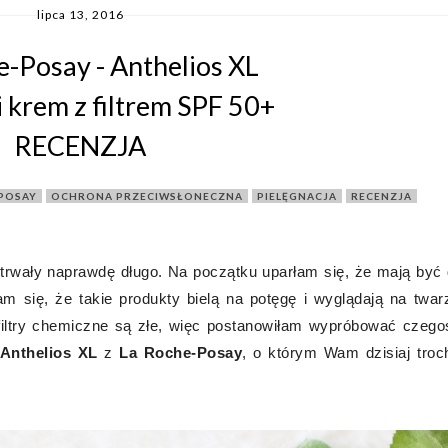
lipca 13, 2016
e-Posay - Anthelios XL
i krem z filtrem SPF 50+
RECENZJA
 POSAY
,
OCHRONA PRZECIWSŁONECZNA
,
PIELĘGNACJA
,
RECENZJA
trwały naprawdę długo. Na początku uparłam się, że mają być d
am się, że takie produkty bielą na potęgę i wyglądają na twar
 filtry chemiczne są złe, więc postanowiłam wypróbować czego
 Anthelios XL
z
La Roche-Posay
, o którym Wam dzisiaj troc