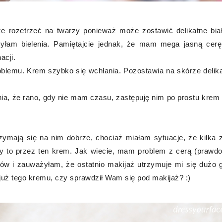
ze rozetrzeć na twarzy ponieważ może zostawić delikatne bia
żyłam bielenia. Pamiętajcie jednak, że mam mega jasną cer
acji.
lemu. Krem szybko się wchłania. Pozostawia na skórze delikat
nia, że rano, gdy nie mam czasu, zastępuję nim po prostu krem 
rzymają się na nim dobrze, chociaż miałam sytuacje, że kilka z
czy to przez ten krem. Jak wiecie, mam problem z cerą (prawd
w i zauważyłam, że ostatnio makijaż utrzymuje mi się dużo g
 już tego kremu, czy sprawdził Wam się pod makijaż? :)