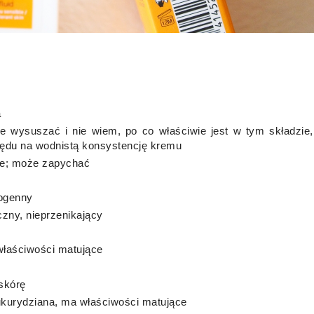
a
 wysuszać i nie wiem, po co właściwie jest w tym składzie,
lędu na wodnistą konsystencję kremu
ące; może zapychać
ogenny
iczny, nieprzenikający
właściwości matujące
skórę
ukurydziana, ma właściwości matujące