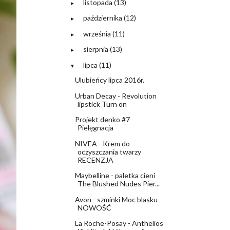
listopada
(13)
►
października
(12)
►
września
(11)
►
sierpnia
(13)
►
lipca
(11)
▼
Ulubieńcy lipca 2016r.
Urban Decay - Revolution
lipstick Turn on
Projekt denko #7
Pielęgnacja
NIVEA - Krem do
oczyszczania twarzy
RECENZJA
Maybelline - paletka cieni
The Blushed Nudes Pier...
Avon - szminki Moc blasku
NOWOŚĆ
La Roche-Posay - Anthelios