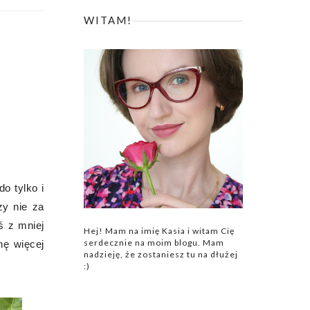
WITAM!
o tylko i
zy nie za
ś z mniej
Hej! Mam na imię Kasia i witam Cię
serdecznie na moim blogu. Mam
hę więcej
nadzieję, że zostaniesz tu na dłużej
:)