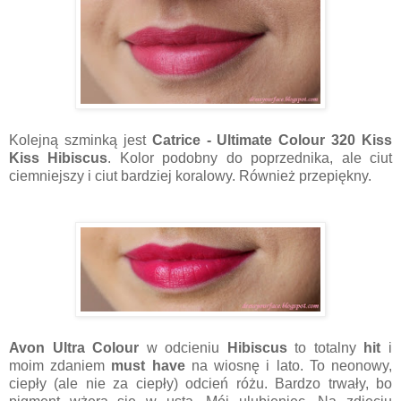
Kolejną szminką jest
Catrice - Ultimate Colour 320 Kiss
Kiss Hibiscus
. Kolor podobny do poprzednika, ale ciut
ciemniejszy i ciut bardziej koralowy. Również przepiękny.
Avon Ultra Colour
w odcieniu
Hibiscus
to totalny
hit
i
moim zdaniem
must have
na wiosnę i lato. To neonowy,
ciepły (ale nie za ciepły) odcień różu. Bardzo trwały, bo