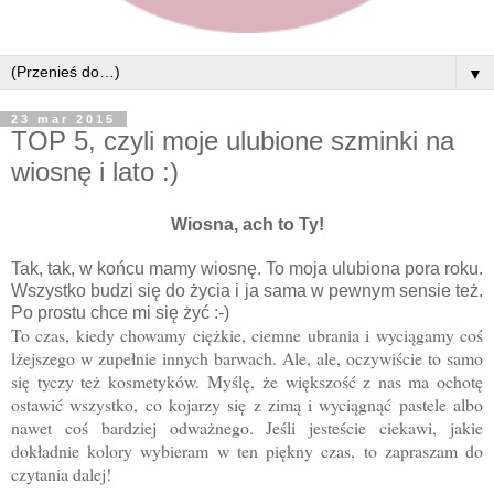
▼
23 mar 2015
TOP 5, czyli moje ulubione szminki na
wiosnę i lato :)
Wiosna, ach to Ty!
Tak, tak, w końcu mamy wiosnę. To moja ulubiona pora roku.
Wszystko budzi się do życia i ja sama w pewnym sensie też.
Po prostu chce mi się żyć :-)
To czas, kiedy chowamy ciężkie, ciemne ubrania i wyciągamy coś
lżejszego w zupełnie innych barwach. Ale, ale, oczywiście to samo
się tyczy też kosmetyków.
Myślę, że większość z nas ma ochotę
ostawić wszystko, co kojarzy się z zimą i wyciągnąć pastele albo
nawet coś bardziej odważnego. Jeśli jesteście ciekawi, jakie
dokładnie kolory wybieram w ten piękny czas, to zapraszam do
czytania dalej!