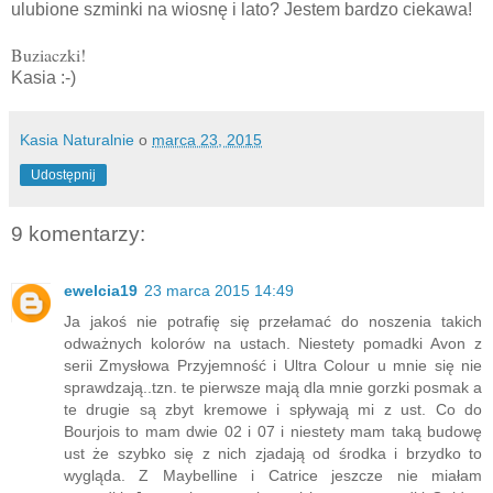
ulubione szminki na wiosnę i lato? Jestem bardzo ciekawa!
Buziaczki!
Kasia :-)
Kasia Naturalnie
o
marca 23, 2015
Udostępnij
9 komentarzy:
ewelcia19
23 marca 2015 14:49
Ja jakoś nie potrafię się przełamać do noszenia takich
odważnych kolorów na ustach. Niestety pomadki Avon z
serii Zmysłowa Przyjemność i Ultra Colour u mnie się nie
sprawdzają..tzn. te pierwsze mają dla mnie gorzki posmak a
te drugie są zbyt kremowe i spływają mi z ust. Co do
Bourjois to mam dwie 02 i 07 i niestety mam taką budowę
ust że szybko się z nich zjadają od środka i brzydko to
wygląda. Z Maybelline i Catrice jeszcze nie miałam