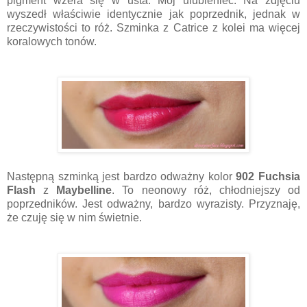
pigment wżera się w usta. Mój ulubieniec. Na zdjęciu
wyszedł właściwie identycznie jak poprzednik, jednak w
rzeczywistości to róż. Szminka z Catrice z kolei ma więcej
koralowych tonów.
Następną szminką jest bardzo odważny kolor
902 Fuchsia
Flash
z
Maybelline
. To neonowy róż, chłodniejszy od
poprzedników. Jest odważny, bardzo wyrazisty. Przyznaję,
że czuję się w nim świetnie.