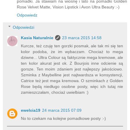
pomadki. Ja stawiam na wiosnę i lato na pomadki Golden
Rose Velvet Matte, Vision Lipstick i Avon Ultra Beauty :-)
Odpowiedz
Odpowiedzi
Kasia Naturalnie
23 marca 2015 14:58
Kurcze, też czuję ten gorzki posmak, ale tak mi się ten
kolor podoba, że im wybaczam. Chociaż to mega
dziwne... Ultra Colour są faktycznie mega kremowe, ale
ten kolor akurat jest ok. Z Bourjois inne odcienie są
gorsze. Ten moim zdaniem jest najlepszy jakościowo.
Szminka z Maybelline jest najtwardsza w konsystencji,
Catrice też jest mega kremowa. O szminkach z Golden
Rose będą niedługo osobne posty, więc ich tutaj nie
zamieszczałam, chociaż uwielbiam :)
ewelcia19
24 marca 2015 07:09
No to czekam na kolejne pomadkowe posty :-)