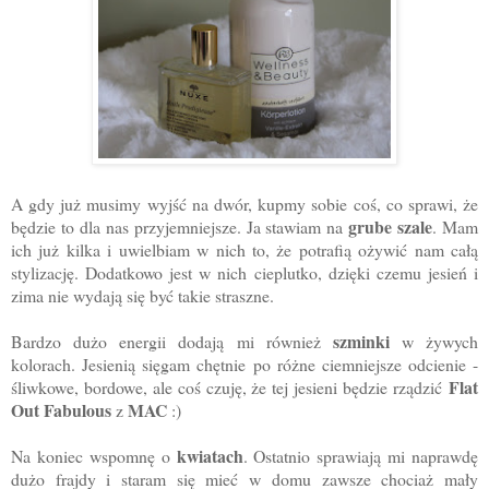
A gdy już musimy wyjść na dwór, kupmy sobie coś, co sprawi, że
grube szale
będzie to dla nas przyjemniejsze. Ja stawiam na
. Mam
ich już kilka i uwielbiam w nich to, że potrafią ożywić nam całą
stylizację. Dodatkowo jest w nich cieplutko, dzięki czemu jesień i
zima nie wydają się być takie straszne.
szminki
Bardzo dużo energii dodają mi również
w żywych
kolorach. Jesienią sięgam chętnie po różne ciemniejsze odcienie -
Flat
śliwkowe, bordowe, ale coś czuję, że tej jesieni będzie rządzić
Out Fabulous
MAC
z
:)
kwiatach
Na koniec wspomnę o
. Ostatnio sprawiają mi naprawdę
dużo frajdy i staram się mieć w domu zawsze chociaż mały