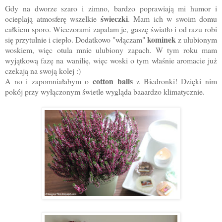
Gdy na dworze szaro i zimno, bardzo poprawiają mi humor i
świeczki
ocieplają atmosferę wszelkie
. Mam ich w swoim domu
całkiem sporo. Wieczorami zapalam je, gaszę światło i od razu robi
kominek
się przytulnie i ciepło. Dodatkowo "włączam"
z ulubionym
woskiem, więc otula mnie ulubiony zapach. W tym roku mam
wyjątkową fazę na wanilię, więc woski o tym właśnie aromacie już
czekają na swoją kolej :)
cotton balls
A no i zapomniałabym o
z Biedronki! Dzięki nim
pokój przy wyłączonym świetle wygląda baaardzo klimatycznie.