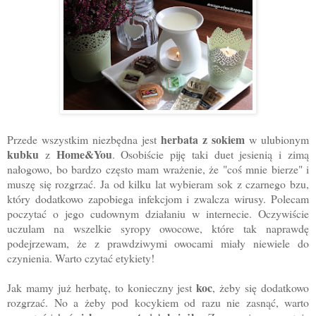
herbata z sokiem
Przede wszystkim niezbędna jest
w ulubionym
kubku
Home&You
z
. Osobiście piję taki duet jesienią i zimą
nałogowo, bo bardzo często mam wrażenie, że "coś mnie bierze" i
muszę się rozgrzać. Ja od kilku lat wybieram sok z czarnego bzu,
który dodatkowo zapobiega infekcjom i zwalcza wirusy. Polecam
poczytać o jego cudownym działaniu w internecie. Oczywiście
uczulam na wszelkie syropy owocowe, które tak naprawdę
podejrzewam, że z prawdziwymi owocami miały niewiele do
czynienia. Warto czytać etykiety!
koc
Jak mamy już herbatę, to konieczny jest
, żeby się dodatkowo
rozgrzać. No a żeby pod kocykiem od razu nie zasnąć, warto