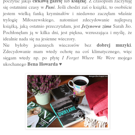
ciekawą gazetę
książkę
poczytać jakąś
lub
. Z czasopism zaczytuję
się ostatnimi czasy w
Pani
. Jeśli chodzi zaś o książki, to osobiście
jestem wielką fanką kryminałów i niedawno zaczęłam właśnie
trylogię Miłoszewskiego, natomiast zdecydowanie najlepszą
książką, jaką ostatnio przeczytałam, jest
Jeżynowa zima
Sarah Jio.
Pochłonęłam ją w kilka dni, jest piękna, wzruszająca i myślę, że
idealnie nada się na jesienne wieczory.
dobrej muzyki
Nie byłoby jesiennych wieczorów bez
.
Zdecydowanie mam wtedy ochotę na coś klimatycznego, więc
sięgam wtedy np. po płytę
I Forget Where We Were
mojego
Bena Howarda
ukochanego
♥