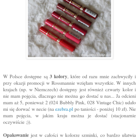
3 kolory
W Polsce dostępne są
, które od razu mnie zachwyciły i
przy okazji promocji w Rossmannie wzięłam wszystkie. W innych
krajach (np. w Niemczech) dostępny jest również czwarty kolor i
nie mam pojęcia, dlaczego nie można go dostać u nas... Ja odcieni
mam aż 5, ponieważ 2 (024 Bubbly Pink, 028 Vintage Chic) udało
mi się dorwać w necie (na
ezebra.pl
po taniości - poniżej 10 zł). Nie
mam pojęcia, w jakim kraju można je dostać (stacjonarnie
oczywiście ;)).
Opakowanie
jest w całości w kolorze szminki, co bardzo ułatwia