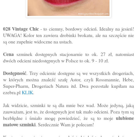
028 Vintage Chic
- to ciemny, bordowy odcień. Idealny na jesień!
UWAGA! Kolor ten zawiera drobinki brokatu, ale na szczęście nie
są one zupełnie widoczne na ustach.
Cena
szminek dostępnych stacjonarnie to ok. 27 zł, natomiast
dwóch odcieni niedostępnych w Polsce to ok. 9 - 10 zł.
Dostępność
. Trzy odcienie dostępne są we wszystkich drogeriach,
w których można znaleźć szafę Astor, czyli Rossmannie, Hebe,
Super-Pharm, Drogeriach Natura itd. Dwa pozostałe kupiłam na
ezebra.pl
KLIK
.
Jak widzicie, szminki te są dla mnie bez wad. Może jedyną, jaką
zauważam, jest to, że dostępnych jest tak mało odcieni. Poza tym są
ulubione
bezbłędne i śmiało mogę powiedzieć, że są to moje
matowe szminki
. Serdecznie Wam je polecam!