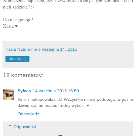
Koniecznie napiszcie, czy używałyście kiedyś tych szminek i co o
nich sądzicie? :)
Do następnego!
Kasia ♥
Kasia Naturalnie
o
września 14, 2015
Udostępnij
18 komentarzy:
Sylwia
14 września 2015 16:50
Ile ich nakupowałaś. :D Wszystkie mi się podobają, więc nie
dziwię się, bo miałaś trudny wybór. ;P
Odpowiedz
Odpowiedzi