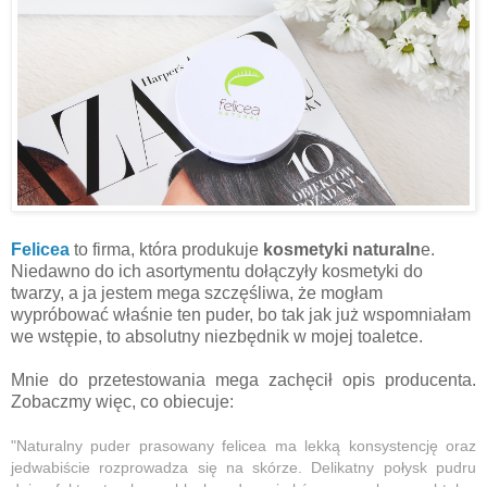
Felicea
to firma, która produkuje
kosmetyki naturaln
e.
Niedawno do ich asortymentu dołączyły kosmetyki do
twarzy, a ja jestem mega szczęśliwa, że mogłam
wypróbować właśnie ten puder, bo tak jak już wspomniałam
we wstępie, to absolutny niezbędnik w mojej toaletce.
Mnie do przetestowania mega zachęcił opis producenta.
Zobaczmy więc, co obiecuje:
"Naturalny puder prasowany felicea ma lekką konsystencję oraz
jedwabiście rozprowadza się na skórze. Delikatny połysk pudru