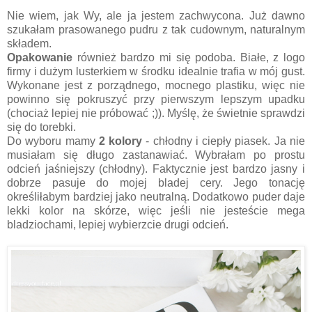
Nie wiem, jak Wy, ale ja jestem zachwycona. Już dawno
szukałam prasowanego pudru z tak cudownym, naturalnym
składem.
Opakowanie
również bardzo mi się podoba. Białe, z logo
firmy i dużym lusterkiem w środku idealnie trafia w mój gust.
Wykonane jest z porządnego, mocnego plastiku, więc nie
powinno się pokruszyć przy pierwszym lepszym upadku
(chociaż lepiej nie próbować ;)). Myślę, że świetnie sprawdzi
się do torebki.
Do wyboru mamy
2 kolory
- chłodny i ciepły piasek. Ja nie
musiałam się długo zastanawiać. Wybrałam po prostu
odcień jaśniejszy (chłodny). Faktycznie jest bardzo jasny i
dobrze pasuje do mojej bladej cery. Jego tonację
określiłabym bardziej jako neutralną. Dodatkowo puder daje
lekki kolor na skórze, więc jeśli nie jesteście mega
bladziochami, lepiej wybierzcie drugi odcień.