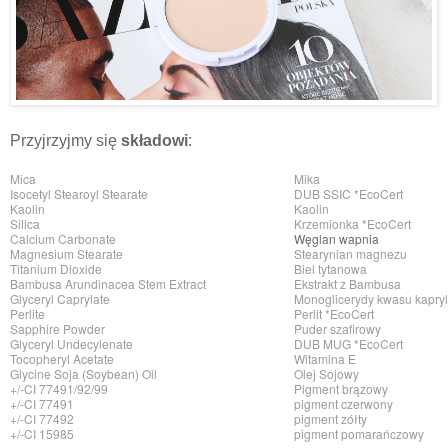
Przyjrzyjmy się
składowi
:
Mica
Mika
Isocetyl Stearoyl Stearate
DUB SSIC *EcoCert
Kaolin
Kaolin
Silica
Krzemionka *EcoCert
Calcium Carbonate
Węglan wapnia
Magnesium Stearate
Stearynian magnezu
Titanium Dioxide
Biel tytanowa
Bambusa Arundinacea Stem Extract
Ekstrakt z Bambusa
Glyceryl Caprylate
Monoglicerydy kwasu kapry
Perlite
Perlit *EcoCert
Sapphire Powder
Puder szafirowy
Glyceryl Undecylenate
DUB MUG *EcoCert
Tocopheryl Acetate
Witamina E
Glycine Soja (Soybean) Oil
Olej Sojowy
+/-CI 77491/92/99
Pigment brązowy
+/-CI 77491
pigment czerwony
+/-CI 77492
pigment zółty
+/-CI 15985
pigment pomarańczowy