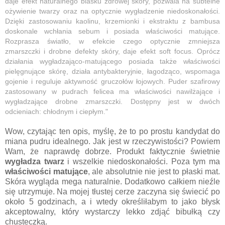
daje efekt naturalnego blasku zdrowej skóry, pozwala na subtelne
ożywienie twarzy oraz na optycznie wygładzenie niedoskonałości.
Dzięki zastosowaniu kaolinu, krzemionki i ekstraktu z bambusa
doskonale wchłania sebum i posiada właściwości matujące.
Rozprasza światło, w efekcie czego optycznie zmniejsza
zmarszczki i drobne defekty skóry, daje efekt soft focus. Oprócz
działania wygładzająco-matującego posiada także właściwości
pielęgnujące skórę, działa antybakteryjnie, łagodząco, wspomaga
gojenie i reguluje aktywność gruczołów łojowych. Puder szafirowy
zastosowany w pudrach felicea ma właściwości nawilżające i
wygładzające drobne zmarszczki. Dostępny jest w dwóch
odcieniach: chłodnym i ciepłym."
Wow, czytając ten opis, myślę, że to po prostu kandydat do
miana pudru idealnego. Jak jest w rzeczywistości? Powiem
Wam, że naprawdę dobrze. Produkt faktycznie świetnie
wygładza twarz
i wszelkie niedoskonałości. Poza tym ma
właściwości matujące
, ale absolutnie nie jest to płaski mat.
Skóra wygląda mega naturalnie. Dodatkowo całkiem nieźle
się utrzymuje. Na mojej tłustej cerze zaczyna się świecić po
około 5 godzinach, a i wtedy określiłabym to jako błysk
akceptowalny, który wystarczy lekko zdjąć bibułką czy
chusteczką.