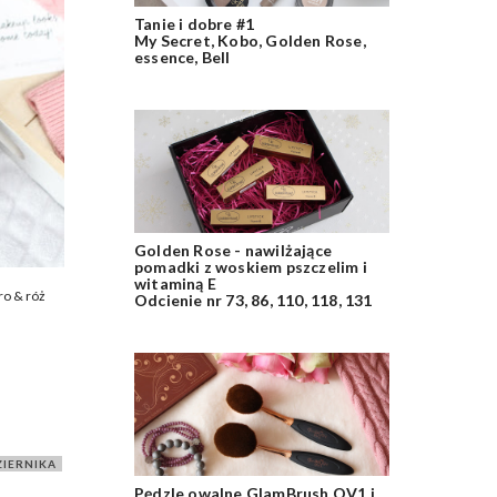
Tanie i dobre #1
My Secret, Kobo, Golden Rose,
essence, Bell
Golden Rose - nawilżające
pomadki z woskiem pszczelim i
witaminą E
ro & róż
Odcienie nr 73, 86, 110, 118, 131
ZIERNIKA
,
Pędzle owalne GlamBrush OV1 i