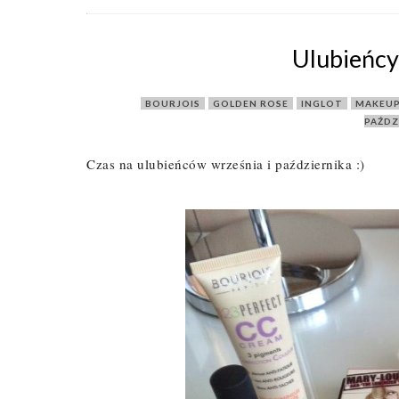
Ulubieńcy
BOURJOIS
,
GOLDEN ROSE
,
INGLOT
,
MAKEUP
PAŹDZ
Czas na ulubieńców września i października :)