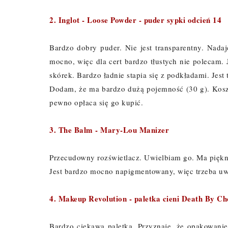
2. Inglot - Loose Powder - puder sypki odcień 14
Bardzo dobry puder. Nie jest transparentny. Nada
mocno, więc dla cert bardzo tłustych nie polecam.
skórek. Bardzo ładnie stapia się z podkładami. Jes
Dodam, że ma bardzo dużą pojemność (30 g). Koszt
pewno opłaca się go kupić.
3. The Balm - Mary-Lou Manizer
Przecudowny rozświetlacz. Uwielbiam go. Ma piękny,
Jest bardzo mocno napigmentowany, więc trzeba uw
4. Makeup Revolution - paletka cieni Death By Ch
Bardzo ciekawa paletka. Przyznaję, że opakowanie 