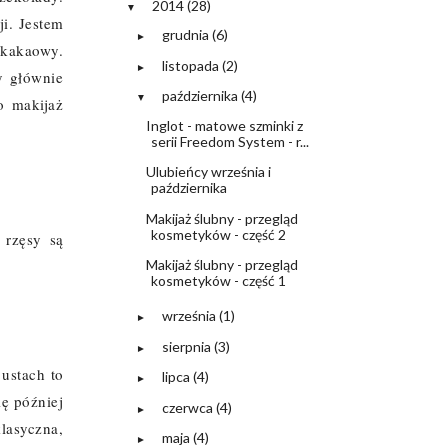
2014
(28)
▼
i. Jestem
grudnia
(6)
►
 kakaowy.
listopada
(2)
►
y głównie
października
(4)
▼
o makijaż
Inglot - matowe szminki z
serii Freedom System - r...
Ulubieńcy września i
października
Makijaż ślubny - przegląd
kosmetyków - część 2
 rzęsy są
Makijaż ślubny - przegląd
kosmetyków - część 1
września
(1)
►
sierpnia
(3)
►
ustach to
lipca
(4)
►
ię później
czerwca
(4)
►
lasyczna,
maja
(4)
►