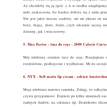
Aż chciałoby się ją zjeść ;) A w środku znajdujem
mile zaskoczona, bo bardzo dobrze się z nimi pra
Nie jest jakiś mocno szałowy, ale mi akurat on ni
beże, brązy, złoto, fiolet, czyli odcienie racze
dzienny, jak i wieczorowy.
5. Max Factor - tusz do rzęs - 2000 Calorie Cur
Mój ulubiony ostatnio tusz do rzęs, Przepięknie
rozdzielone, podkręcone i wydłużone. Mi do szczęści
6. NYX - Soft matte lip cream - odcień Amsterda
Moja ulubiona matowa szminka. Żałuję, że odkryłam
czysta przyjemność. Dopiero po kilku minutach zasy
żadnych śladów, na szklance itp. Dodatkowo śliczn