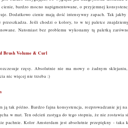
y cienie, bardzo mocno napigmentowane, o przyjemnej konsystencj
cuje. Dodatkowo cienie mają dość intensywny zapach. Tak jakby
e przeszkadza. Jeśli chodzi o kolory, to w tej paletce znajdziem
j stonowane. Natomiast bez problemu wykonamy tą paletką zarówn
ved Brush Volume & Curl
 rozczesuje rzęsy. Absolutnie nie ma mowy o żadnym sklejaniu,
a nic więcej nie trzeba :)
m
 ją tak późno. Bardzo fajna konsystencja, rozprowadzanie jej na 
cha w mat. Ten odcień zastyga do tego stopnia, że nie zostawia s
ie pachnie. Kolor Amsterdam jest absolutnie przepiękny - taka k