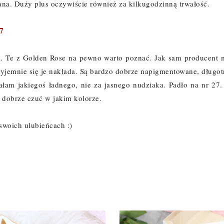
wana. Duży plus oczywiście również za kilkugodzinną trwałość.
7
i. Te z Golden Rose na pewno warto poznać. Jak sam producent m
yjemnie się je nakłada. Są bardzo dobrze napigmentowane, długotr
ałam jakiegoś ładnego, nie za jasnego nudziaka. Padło na nr 27. 
 dobrze czuć w jakim kolorze.
 swoich ulubieńcach :)