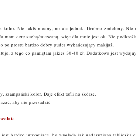
je kolor. Nie jakiś mocny, no ale jednak. Drobno zmielony. Nie 
 Ja mam cerę suchą/mieszaną, więc dla mnie jest ok. Nie podkreśl
t to po prostu bardzo dobry puder wykańczający makijaż.
uje, z tego co pamiętam jakieś 30-40 zł. Dodatkowo jest wydajny
 szampański kolor. Daje efekt tafli na skórze.
ażać, aby nie przesadzić.
ocolate
jest bardzo intrygujące, bo wygląda jak nadgryziona tabliczka c