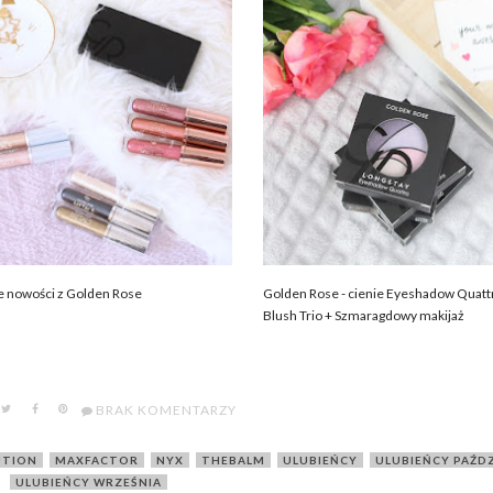
e nowości z Golden Rose
Golden Rose - cienie Eyeshadow Quatt
Blush Trio + Szmaragdowy makijaż
BRAK KOMENTARZY
UTION
,
MAXFACTOR
,
NYX
,
THEBALM
,
ULUBIEŃCY
,
ULUBIEŃCY PAŹD
ULUBIEŃCY WRZEŚNIA