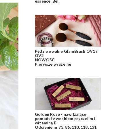
essence, Bell
Pędzle owalne GlamBrush OV1 i
OV2
NOWOŚĆ
Pierwsze wrażenie
Golden Rose - nawilżające
pomadki z woskiem pszczelim i
witaminą E
Odcienie nr 73, 86, 110, 118, 131