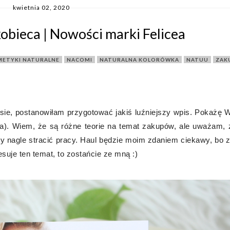
kwietnia 02, 2020
kobieca | Nowości marki Felicea
ETYKI NATURALNE
,
NACOMI
,
NATURALNA KOLORÓWKA
,
NATUU
,
ZAK
ie, postanowiłam przygotować jakiś luźniejszy wpis. Pokażę
ca). Wiem, że są różne teorie na temat zakupów, ale uważam, 
y nagle stracić pracy. Haul będzie moim zdaniem ciekawy, bo 
esuje ten temat, to zostańcie ze mną :)