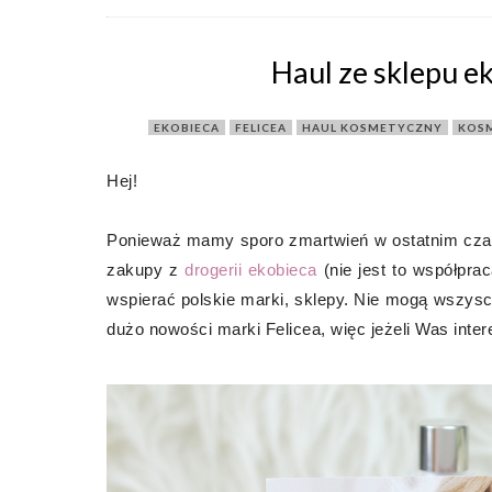
Haul ze sklepu e
EKOBIECA
,
FELICEA
,
HAUL KOSMETYCZNY
,
KOSM
Hej!
Ponieważ mamy sporo zmartwień w ostatnim czas
zakupy z
drogerii ekobieca
(nie jest to współpra
wspierać polskie marki, sklepy. Nie mogą wszysc
dużo nowości marki Felicea, więc jeżeli Was inter