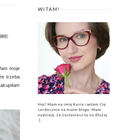
WITAM!
UPY
 Wam moje
że trzeba
zakupiłam
Hej! Mam na imię Kasia i witam Cię
serdecznie na moim blogu. Mam
nadzieję, że zostaniesz tu na dłużej
:)