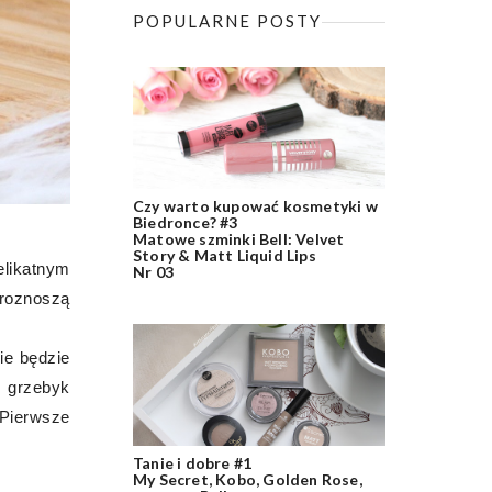
POPULARNE POSTY
Czy warto kupować kosmetyki w
Biedronce? #3
Matowe szminki Bell: Velvet
Story & Matt Liquid Lips
elikatnym
Nr 03
 roznoszą
ie będzie
ż grzebyk
Pierwsze
Tanie i dobre #1
My Secret, Kobo, Golden Rose,