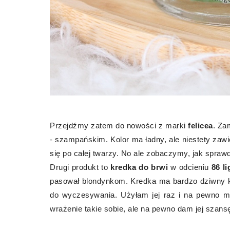
Przejdźmy zatem do nowości z marki
felicea
. Z
- szampańskim. Kolor ma ładny, ale niestety za
się po całej twarzy. No ale zobaczymy, jak sprawd
Drugi produkt to
kredka do brwi
w odcieniu
86 l
pasował blondynkom. Kredka ma bardzo dziwny ks
do wyczesywania. Użyłam jej raz i na pewno 
wrażenie takie sobie, ale na pewno dam jej szans