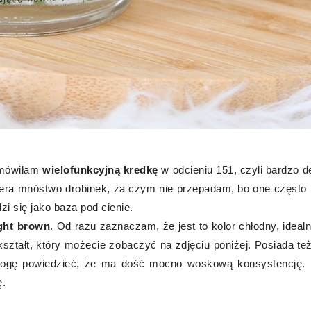
amówiłam
wielofunkcyjną kredkę
w odcieniu 151, czyli bardzo d
wiera mnóstwo drobinek, za czym nie przepadam, bo one często
zi się jako baza pod cienie.
ight brown
. Od razu zaznaczam, że jest to kolor chłodny, idealn
ztałt, który możecie zobaczyć na zdjęciu poniżej. Posiada te
mogę powiedzieć, że ma dość mocno woskową konsystencję. 
ę.