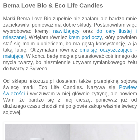
Bema Love Bio & Eco Life Candles
Marki Bema Love Bio zupełnie nie znałam, ale bardzo mnie
zaciekawiła, ponieważ ma dobre składy. Postanowiłam więc
wypróbować kremy:
nawilżający
oraz
do cery tłustej i
mieszanej
. Wzięłam również
krem pod oczy
, który powinien
stać się moim ulubieńcem, bo ma gęstą konsystencję, a ja
taką lubię. Otrzymałam również
emulsję oczyszczająco -
matującą
. W końcu będę mogła przetestować coś innego do
mycia twarzy, bo niezmiennie używam tymiankowego żelu
do twarzy z Sylveco.
Od sklepu ekozuzu.pl dostałam także przepiękną sojową
świecę marki Eco Life Candles. Nazywa się
Powiew
świeżości
i wyczuwam w niej głównie cytrynę, ale powiem
Wam, że bardzo się z niej cieszę, ponieważ już od
dłuższego czasu chodził mi po głowie zakup właśnie świecy
sojowej.